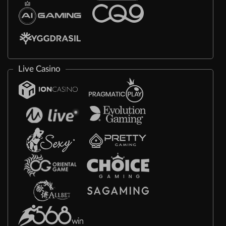
Live Casino