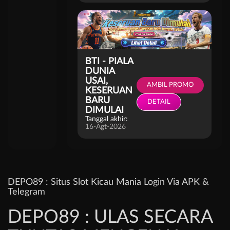
BTI - PIALA
DUNIA
USAI,
AMBIL PROMO
KESERUAN
BARU
DETAIL
DIMULAI
Tanggal akhir:
16-Agt-2026
DEPO89 : Situs Slot Kicau Mania Login Via APK &
Telegram
DEPO89 : ULAS SECARA