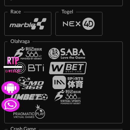
Race
Togel
Olahraga
Crash Game