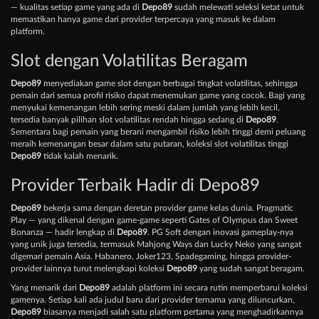
— kualitas setiap game yang ada di
Depo89
sudah melewati seleksi ketat untuk
memastikan hanya game dari provider terpercaya yang masuk ke dalam
platform.
Slot dengan Volatilitas Beragam
Depo89
menyediakan game slot dengan berbagai tingkat volatilitas, sehingga
pemain dari semua profil risiko dapat menemukan game yang cocok. Bagi yang
menyukai kemenangan lebih sering meski dalam jumlah yang lebih kecil,
tersedia banyak pilihan slot volatilitas rendah hingga sedang di
Depo89
.
Sementara bagi pemain yang berani mengambil risiko lebih tinggi demi peluang
meraih kemenangan besar dalam satu putaran, koleksi slot volatilitas tinggi
Depo89
tidak kalah menarik.
Provider Terbaik Hadir di Depo89
Depo89
bekerja sama dengan deretan provider game kelas dunia. Pragmatic
Play — yang dikenal dengan game-game seperti Gates of Olympus dan Sweet
Bonanza — hadir lengkap di
Depo89
. PG Soft dengan inovasi gameplay-nya
yang unik juga tersedia, termasuk Mahjong Ways dan Lucky Neko yang sangat
digemari pemain Asia. Habanero, Joker123, Spadegaming, hingga provider-
provider lainnya turut melengkapi koleksi
Depo89
yang sudah sangat beragam.
Yang menarik dari
Depo89
adalah platform ini secara rutin memperbarui koleksi
gamenya. Setiap kali ada judul baru dari provider ternama yang diluncurkan,
Depo89
biasanya menjadi salah satu platform pertama yang menghadirkannya