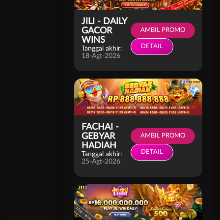
JILI - DAILY
GACOR
AMBIL PROMO
WINS
DETAIL
Tanggal akhir:
18-Agt-2026
FACHAI -
GEBYAR
AMBIL PROMO
HADIAH
DETAIL
Tanggal akhir:
25-Agt-2026