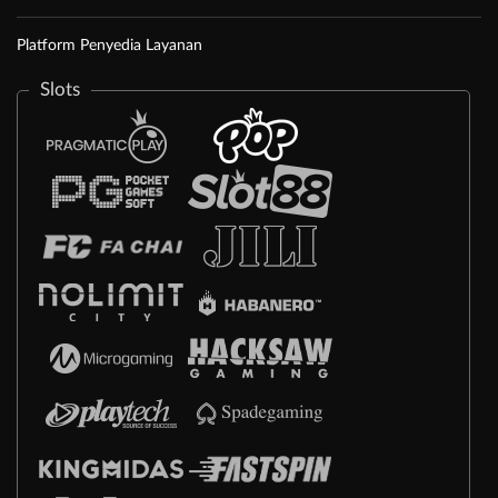
Platform Penyedia Layanan
Slots