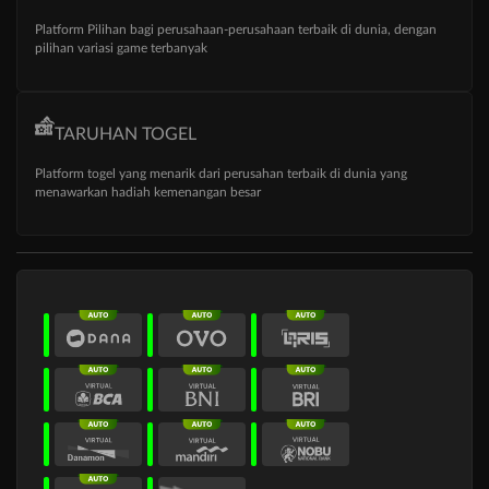
Platform Pilihan bagi perusahaan-perusahaan terbaik di dunia, dengan
pilihan variasi game terbanyak
TARUHAN TOGEL
Platform togel yang menarik dari perusahan terbaik di dunia yang
menawarkan hadiah kemenangan besar