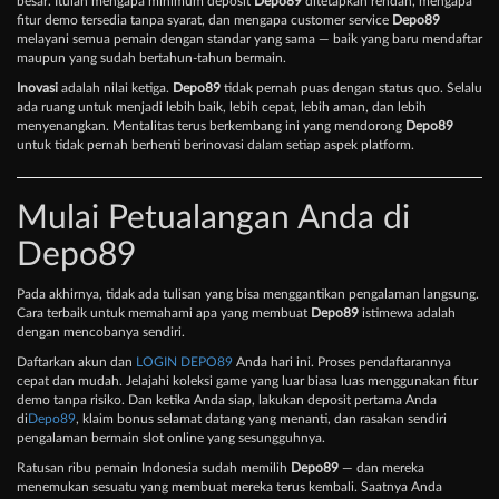
besar. Itulah mengapa minimum deposit
Depo89
ditetapkan rendah, mengapa
fitur demo tersedia tanpa syarat, dan mengapa customer service
Depo89
melayani semua pemain dengan standar yang sama — baik yang baru mendaftar
maupun yang sudah bertahun-tahun bermain.
Inovasi
adalah nilai ketiga.
Depo89
tidak pernah puas dengan status quo. Selalu
ada ruang untuk menjadi lebih baik, lebih cepat, lebih aman, dan lebih
menyenangkan. Mentalitas terus berkembang ini yang mendorong
Depo89
untuk tidak pernah berhenti berinovasi dalam setiap aspek platform.
Mulai Petualangan Anda di
Depo89
Pada akhirnya, tidak ada tulisan yang bisa menggantikan pengalaman langsung.
Cara terbaik untuk memahami apa yang membuat
Depo89
istimewa adalah
dengan mencobanya sendiri.
Daftarkan akun dan
LOGIN DEPO89
Anda hari ini. Proses pendaftarannya
cepat dan mudah. Jelajahi koleksi game yang luar biasa luas menggunakan fitur
demo tanpa risiko. Dan ketika Anda siap, lakukan deposit pertama Anda
di
Depo89
, klaim bonus selamat datang yang menanti, dan rasakan sendiri
pengalaman bermain slot online yang sesungguhnya.
Ratusan ribu pemain Indonesia sudah memilih
Depo89
— dan mereka
menemukan sesuatu yang membuat mereka terus kembali. Saatnya Anda