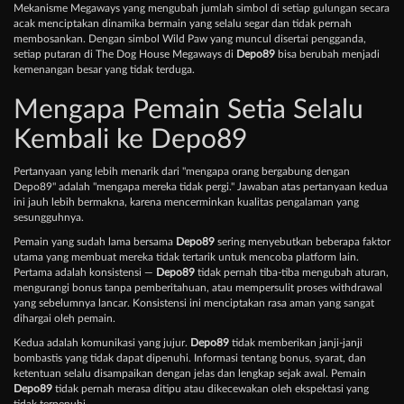
Mekanisme Megaways yang mengubah jumlah simbol di setiap gulungan secara
acak menciptakan dinamika bermain yang selalu segar dan tidak pernah
membosankan. Dengan simbol Wild Paw yang muncul disertai pengganda,
setiap putaran di The Dog House Megaways di
Depo89
bisa berubah menjadi
kemenangan besar yang tidak terduga.
Mengapa Pemain Setia Selalu
Kembali ke Depo89
Pertanyaan yang lebih menarik dari "mengapa orang bergabung dengan
Depo89" adalah "mengapa mereka tidak pergi." Jawaban atas pertanyaan kedua
ini jauh lebih bermakna, karena mencerminkan kualitas pengalaman yang
sesungguhnya.
Pemain yang sudah lama bersama
Depo89
sering menyebutkan beberapa faktor
utama yang membuat mereka tidak tertarik untuk mencoba platform lain.
Pertama adalah konsistensi —
Depo89
tidak pernah tiba-tiba mengubah aturan,
mengurangi bonus tanpa pemberitahuan, atau mempersulit proses withdrawal
yang sebelumnya lancar. Konsistensi ini menciptakan rasa aman yang sangat
dihargai oleh pemain.
Kedua adalah komunikasi yang jujur.
Depo89
tidak memberikan janji-janji
bombastis yang tidak dapat dipenuhi. Informasi tentang bonus, syarat, dan
ketentuan selalu disampaikan dengan jelas dan lengkap sejak awal. Pemain
Depo89
tidak pernah merasa ditipu atau dikecewakan oleh ekspektasi yang
tidak terpenuhi.